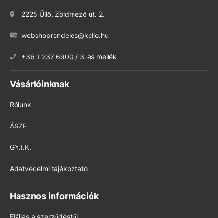
2225 Üllő, Zöldmező út. 2.
webshoprendeles@kello.hu
+36 1 237 6900 / 3-as mellék
Vásárlóinknak
Rólunk
ÁSZF
GY.I.K.
Adatvédelmi tájékoztató
Hasznos információk
Elállás a szerződéstől