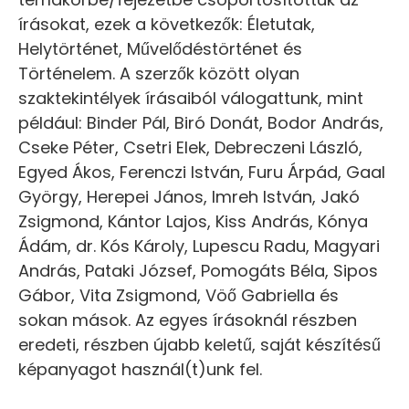
írásokat, ezek a következők: Életutak,
Helytörténet, Művelődéstörténet és
Történelem. A szerzők között olyan
szaktekintélyek írásaiból válogattunk, mint
például: Binder Pál, Biró Donát, Bodor András,
Cseke Péter, Csetri Elek, Debreczeni László,
Egyed Ákos, Ferenczi István, Furu Árpád, Gaal
György, Herepei János, Imreh István, Jakó
Zsigmond, Kántor Lajos, Kiss András, Kónya
Ádám, dr. Kós Károly, Lupescu Radu, Magyari
András, Pataki József, Pomogáts Béla, Sipos
Gábor, Vita Zsigmond, Vöő Gabriella és
sokan mások. Az egyes írásoknál részben
eredeti, részben újabb keletű, saját készítésű
képanyagot használ(t)unk fel.