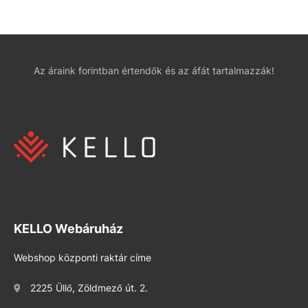
Az áraink forintban értendők és az áfát tartalmazzák!
KELLO Webáruház
Webshop központi raktár címe
2225 Üllő, Zöldmező út. 2.