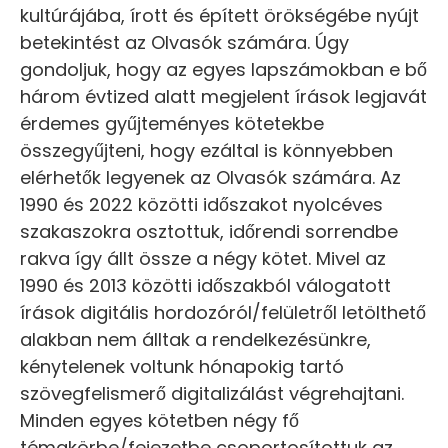
kultúrájába, írott és épített örökségébe nyújt
betekintést az Olvasók számára. Úgy
gondoljuk, hogy az egyes lapszámokban e bő
három évtized alatt megjelent írások legjavát
érdemes gyűjteményes kötetekbe
összegyűjteni, hogy ezáltal is könnyebben
elérhetők legyenek az Olvasók számára. Az
1990 és 2022 közötti időszakot nyolcéves
szakaszokra osztottuk, időrendi sorrendbe
rakva így állt össze a négy kötet. Mivel az
1990 és 2013 közötti időszakból válogatott
írások digitális hordozóról/felületről letölthető
alakban nem álltak a rendelkezésünkre,
kénytelenek voltunk hónapokig tartó
szövegfelismerő digitalizálást végrehajtani.
Minden egyes kötetben négy fő
témakörbe/fejezetbe csoportosítottuk az