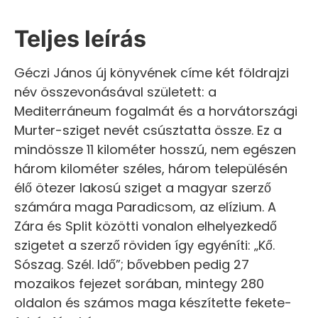
Teljes leírás
Géczi János új könyvének címe két földrajzi
név összevonásával született: a
Mediterráneum fogalmát és a horvátországi
Murter-sziget nevét csúsztatta össze. Ez a
mindössze 11 kilométer hosszú, nem egészen
három kilométer széles, három településén
élő ötezer lakosú sziget a magyar szerző
számára maga Paradicsom, az elízium. A
Zára és Split közötti vonalon elhelyezkedő
szigetet a szerző röviden így egyéníti: „Kő.
Sószag. Szél. Idő”; bővebben pedig 27
mozaikos fejezet sorában, mintegy 280
oldalon és számos maga készítette fekete-