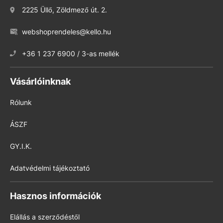
2225 Üllő, Zöldmező út. 2.
webshoprendeles@kello.hu
+36 1 237 6900 / 3-as mellék
Vásárlóinknak
Rólunk
ÁSZF
GY.I.K.
Adatvédelmi tájékoztató
Hasznos információk
Elállás a szerződéstől