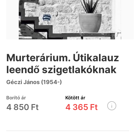
Murterárium. Útikalauz
leendő szigetlakóknak
Géczi János (1954-)
Borító ár
Kötött ár
4 850 Ft
4 365 Ft