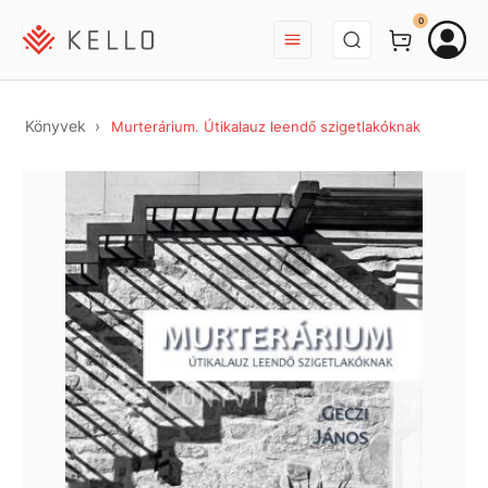
BEJELENTKEZÉS
0
Könyvek
Murterárium. Útikalauz leendő szigetlakóknak