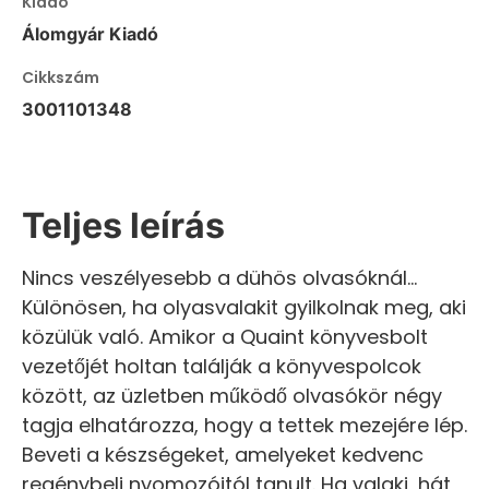
Kiadó
Álomgyár Kiadó
Cikkszám
3001101348
Teljes leírás
Nincs veszélyesebb a dühös olvasóknál...
Különösen, ha olyasvalakit gyilkolnak meg, aki
közülük való. Amikor a Quaint könyvesbolt
vezetőjét holtan találják a könyvespolcok
között, az üzletben működő olvasókör négy
tagja elhatározza, hogy a tettek mezejére lép.
Beveti a készségeket, amelyeket kedvenc
regénybeli nyomozóitól tanult. Ha valaki, hát