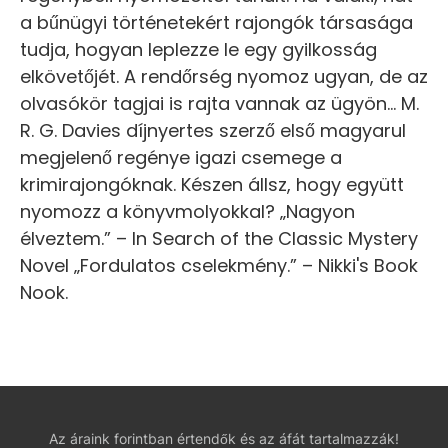
a bűnügyi történetekért rajongók társasága
tudja, hogyan leplezze le egy gyilkosság
elkövetőjét. A rendőrség nyomoz ugyan, de az
olvasókör tagjai is rajta vannak az ügyön... M.
R. G. Davies díjnyertes szerző első magyarul
megjelenő regénye igazi csemege a
krimirajongóknak. Készen állsz, hogy együtt
nyomozz a könyvmolyokkal? „Nagyon
élveztem.” – In Search of the Classic Mystery
Novel „Fordulatos cselekmény.” – Nikki's Book
Nook.
Az áraink forintban értendők és az áfát tartalmazzák!