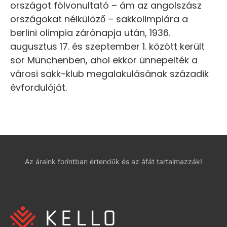
országot fölvonultató – ám az angolszász
országokat nélkülöző – sakkolimpiára a
berlini olimpia zárónapja után, 1936.
augusztus 17. és szeptember 1. között került
sor Münchenben, ahol ekkor ünnepelték a
városi sakk-klub megalakulásának századik
évfordulóját.
Az áraink forintban értendők és az áfát tartalmazzák!