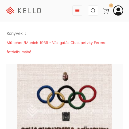
BEJELENTKEZÉS
0
Könyvek
München/Munich 1936 - Válogatás Chalupetzky Ferenc
fotóalbumából