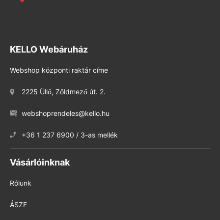
KELLO Webáruház
Webshop központi raktár címe
2225 Üllő, Zöldmező út. 2.
webshoprendeles@kello.hu
+36 1 237 6900 / 3-as mellék
Vásárlóinknak
Rólunk
ÁSZF