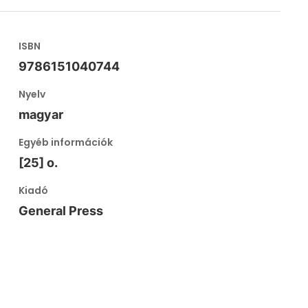
ISBN
9786151040744
Nyelv
magyar
Egyéb információk
[25] o.
Kiadó
General Press