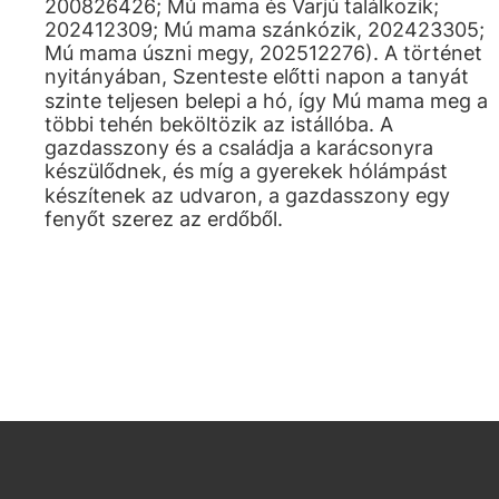
200826426; Mú mama és Varjú találkozik;
202412309; Mú mama szánkózik, 202423305;
Mú mama úszni megy, 202512276). A történet
nyitányában, Szenteste előtti napon a tanyát
szinte teljesen belepi a hó, így Mú mama meg a
többi tehén beköltözik az istállóba. A
gazdasszony és a családja a karácsonyra
készülődnek, és míg a gyerekek hólámpást
készítenek az udvaron, a gazdasszony egy
fenyőt szerez az erdőből.