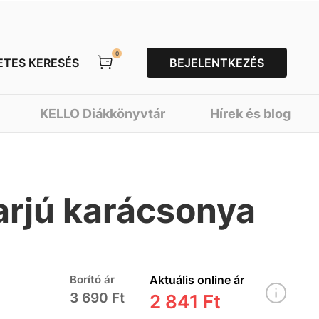
0
ETES KERESÉS
BEJELENTKEZÉS
KELLO Diákkönyvtár
Hírek és blog
rjú karácsonya
Borító ár
Aktuális online ár
3 690 Ft
2 841 Ft