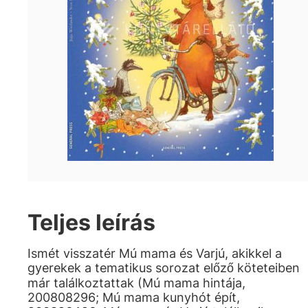
Teljes leírás
Ismét visszatér Mú mama és Varjú, akikkel a
gyerekek a tematikus sorozat előző köteteiben
már találkoztattak (Mú mama hintája,
200808296; Mú mama kunyhót épít,