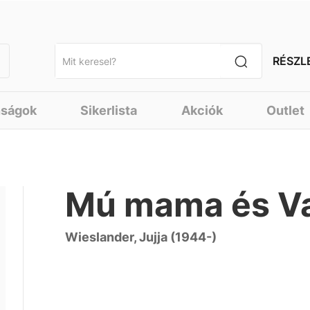
RÉSZL
nságok
Sikerlista
Akciók
Outlet
Mú mama és Va
Wieslander, Jujja (1944-)