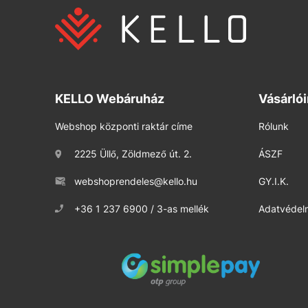
KELLO Webáruház
Vásárló
Webshop központi raktár címe
Rólunk
2225 Üllő, Zöldmező út. 2.
ÁSZF
webshoprendeles@kello.hu
GY.I.K.
+36 1 237 6900 / 3-as mellék
Adatvédelm