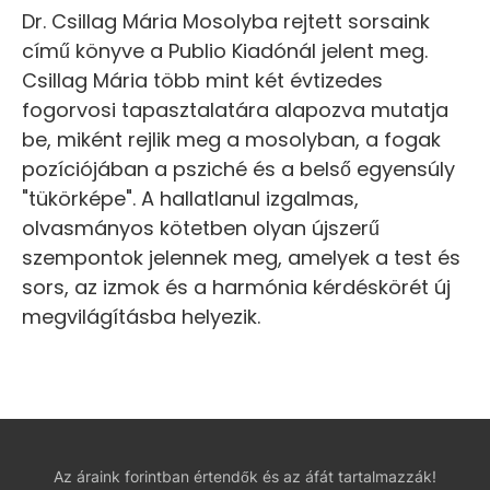
Dr. Csillag Mária Mosolyba rejtett sorsaink
című könyve a Publio Kiadónál jelent meg.
Csillag Mária több mint két évtizedes
fogorvosi tapasztalatára alapozva mutatja
be, miként rejlik meg a mosolyban, a fogak
pozíciójában a psziché és a belső egyensúly
"tükörképe". A hallatlanul izgalmas,
olvasmányos kötetben olyan újszerű
szempontok jelennek meg, amelyek a test és
sors, az izmok és a harmónia kérdéskörét új
megvilágításba helyezik.
Az áraink forintban értendők és az áfát tartalmazzák!