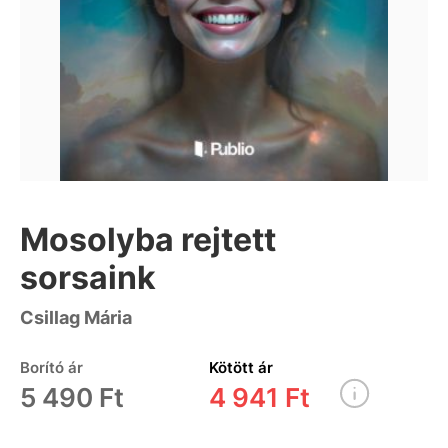
Mosolyba rejtett
sorsaink
Csillag Mária
Borító ár
Kötött ár
5 490 Ft
4 941 Ft