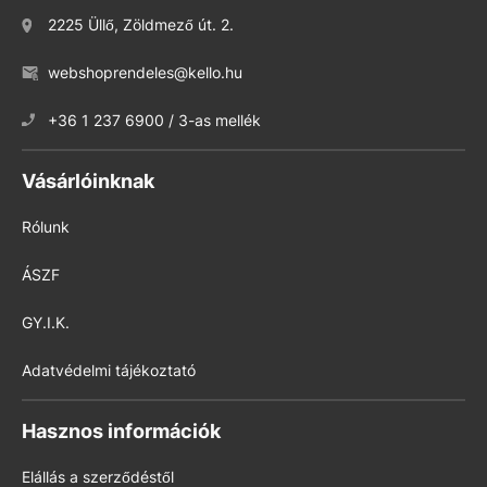
2225 Üllő, Zöldmező út. 2.
webshoprendeles@kello.hu
+36 1 237 6900 / 3-as mellék
Vásárlóinknak
Rólunk
ÁSZF
GY.I.K.
Adatvédelmi tájékoztató
Hasznos információk
Elállás a szerződéstől