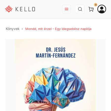
BEJELENTKEZÉS
0
Könyvek
Mondd, mit érzel - Egy idegsebész naplója