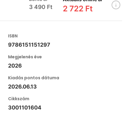
3 490 Ft
2 722 Ft
ISBN
9786151151297
Megjelenés éve
2026
Kiadás pontos dátuma
2026.06.13
Cikkszám
3001101604