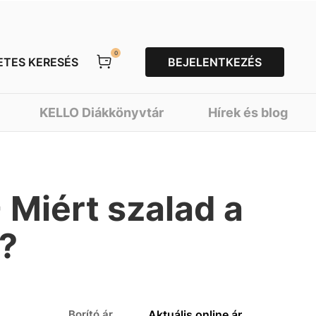
0
ETES KERESÉS
BEJELENTKEZÉS
KELLO Diákkönyvtár
Hírek és blog
Miért szalad a
a?
Borító ár
Aktuális online ár