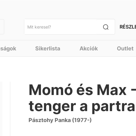
RÉSZL
nságok
Sikerlista
Akciók
Outlet
Momó és Max - 
tenger a partr
Pásztohy Panka (1977-)