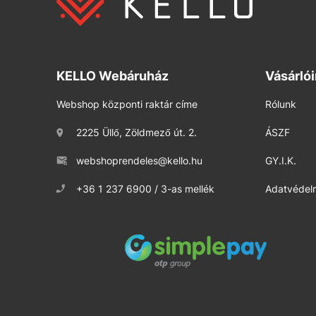
KELLO Webáruház
Vásárló
Webshop központi raktár címe
Rólunk
2225 Üllő, Zöldmező út. 2.
ÁSZF
webshoprendeles@kello.hu
GY.I.K.
+36 1 237 6900 / 3-as mellék
Adatvédelm