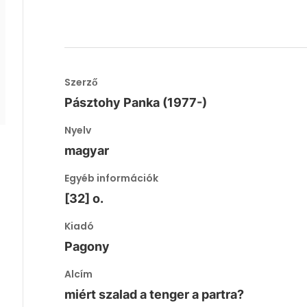
Szerző
Pásztohy Panka (1977-)
Nyelv
magyar
Egyéb információk
[32] o.
Kiadó
Pagony
Alcím
miért szalad a tenger a partra?
.