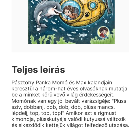
Teljes leírás
Pásztohy Panka Momó és Max kalandjain
keresztül a három-hat éves olvasóknak mutatja
be a minket körülvevő világ érdekességeit.
Momónak van egy jól bevált varázsigéje: "Plüss
szív, dobbanj, dob, dob, dob, plüss mancs,
lépdelj, top, top, top!" Amikor ezt a rigmust
kimondja, plüsskutyája valódi kutyussá változik
és elkezdődik kettejük világot felfedező utazása