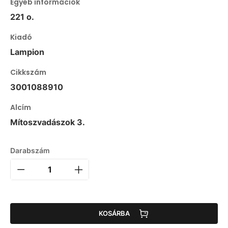
Egyéb információk
221 o.
Kiadó
Lampion
Cikkszám
3001088910
Alcím
Mítoszvadászok 3.
Darabszám
KOSÁRBA