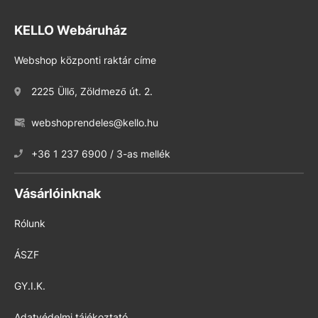
KELLO Webáruház
Webshop központi raktár címe
2225 Üllő, Zöldmező út. 2.
webshoprendeles@kello.hu
+36 1 237 6900 / 3-as mellék
Vásárlóinknak
Rólunk
ÁSZF
GY.I.K.
Adatvédelmi tájékoztató