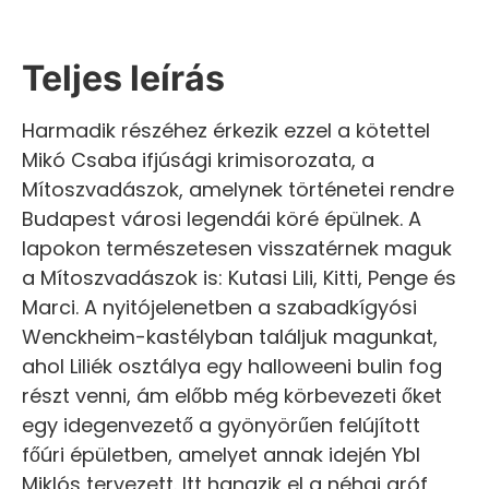
Teljes leírás
Harmadik részéhez érkezik ezzel a kötettel
Mikó Csaba ifjúsági krimisorozata, a
Mítoszvadászok, amelynek történetei rendre
Budapest városi legendái köré épülnek. A
lapokon természetesen visszatérnek maguk
a Mítoszvadászok is: Kutasi Lili, Kitti, Penge és
Marci. A nyitójelenetben a szabadkígyósi
Wenckheim-kastélyban találjuk magunkat,
ahol Liliék osztálya egy halloweeni bulin fog
részt venni, ám előbb még körbevezeti őket
egy idegenvezető a gyönyörűen felújított
főúri épületben, amelyet annak idején Ybl
Miklós tervezett. Itt hangzik el a néhai gróf