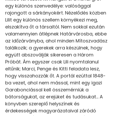
egy különös szenvedélye: valósággal
rajongott a sárkányokért. Nézelődés közben
Lilit egy különös szellem környékezi meg,
elszakítva őt a társaitól. Nem sokkal ezután
valamennyien átlépnek Határvárosba, ebbe
az időzárványba, ahol minden Mítoszvadász
találkozik; a gyerekek arra készülnek, hogy
együtt abszoválják sikeresen a Három
Próbát. Ám egyszer csak Lili nyomtalanul
eltűnik; Marci, Penge és Kitti feladata lesz,
hogy visszahozzák őt. A portál ezúttal 1848-
ba vezet, ahol nem mással, mint egy igazi
Garabonciással kell összemérniük a
bátorságukat, az erejüket és tudásukat... A
könyvben szereplő helyszínek és
érdekességek magyarázataival záródó