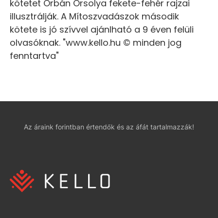
kötetet Orbán Orsolya fekete-fehér rajzai
illusztrálják. A Mítoszvadászok második
kötete is jó szívvel ajánlható a 9 éven felüli
olvasóknak. "www.kello.hu © minden jog
fenntartva"
Az áraink forintban értendők és az áfát tartalmazzák!