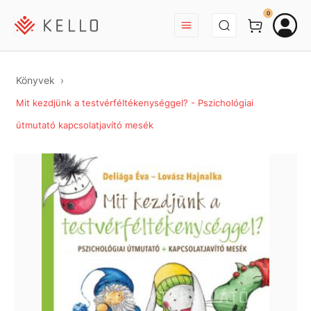
BEJELENTKEZÉS
0
Könyvek
Mit kezdjünk a testvérféltékenységgel? - Pszichológiai
útmutató kapcsolatjavító mesék