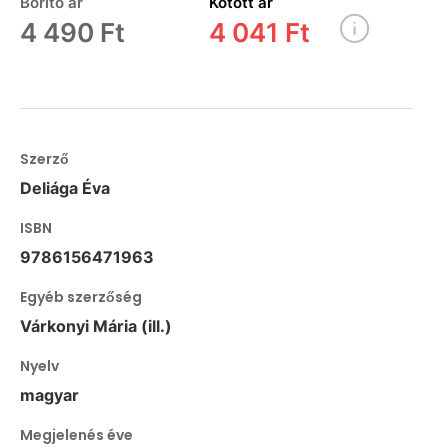
Borító ár
Kötött ár
4 490 Ft
4 041 Ft
Szerző
Deliága Éva
ISBN
9786156471963
Egyéb szerzőség
Várkonyi Mária (ill.)
Nyelv
magyar
Megjelenés éve