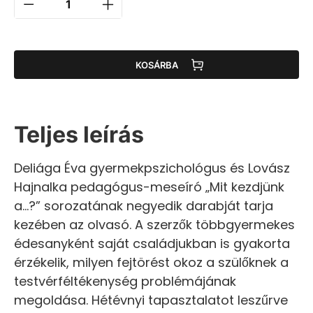
KOSÁRBA
Teljes leírás
Deliága Éva gyermekpszichológus és Lovász
Hajnalka pedagógus-meseíró „Mit kezdjünk
a…?” sorozatának negyedik darabját tarja
kezében az olvasó. A szerzők többgyermekes
édesanyként saját családjukban is gyakorta
érzékelik, milyen fejtörést okoz a szülőknek a
testvérféltékenység problémájának
megoldása. Hétévnyi tapasztalatot leszűrve