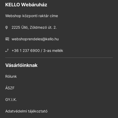
KELLO Webáruház
Webshop központi raktár címe
2225 Üllő, Zöldmező út. 2.
webshoprendeles@kello.hu
+36 1 237 6900 / 3-as mellék
Vásárlóinknak
Rólunk
ÁSZF
GY.I.K.
Adatvédelmi tájékoztató