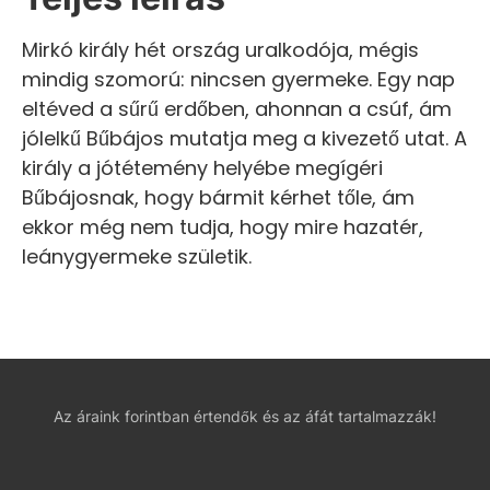
Mirkó király hét ország uralkodója, mégis
mindig szomorú: nincsen gyermeke. Egy nap
eltéved a sűrű erdőben, ahonnan a csúf, ám
jólelkű Bűbájos mutatja meg a kivezető utat. A
király a jótétemény helyébe megígéri
Bűbájosnak, hogy bármit kérhet tőle, ám
ekkor még nem tudja, hogy mire hazatér,
leánygyermeke születik.
Az áraink forintban értendők és az áfát tartalmazzák!