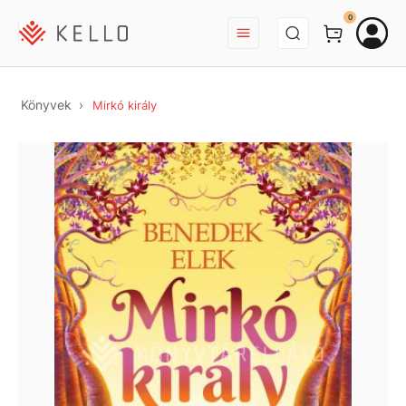
BEJELENTKEZÉS
0
Könyvek
Mirkó király