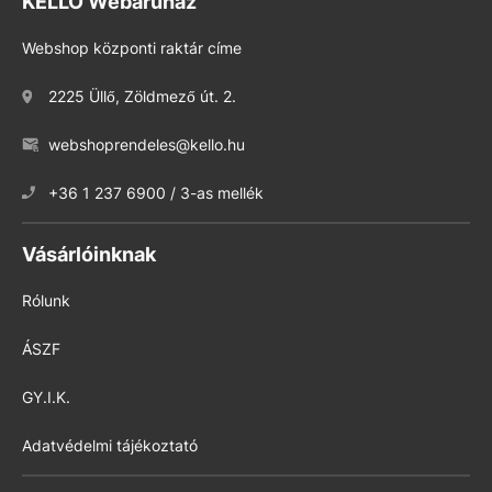
KELLO Webáruház
Webshop központi raktár címe
2225 Üllő, Zöldmező út. 2.
webshoprendeles@kello.hu
+36 1 237 6900 / 3-as mellék
Vásárlóinknak
Rólunk
ÁSZF
GY.I.K.
Adatvédelmi tájékoztató