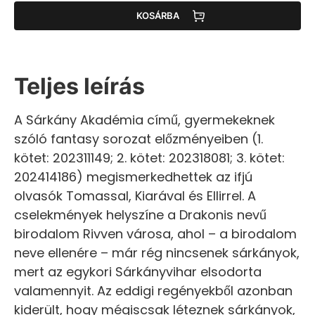
KOSÁRBA
Teljes leírás
A Sárkány Akadémia című, gyermekeknek
szóló fantasy sorozat előzményeiben (1.
kötet: 202311149; 2. kötet: 202318081; 3. kötet:
202414186) megismerkedhettek az ifjú
olvasók Tomassal, Kiarával és Ellirrel. A
cselekmények helyszíne a Drakonis nevű
birodalom Rivven városa, ahol – a birodalom
neve ellenére – már rég nincsenek sárkányok,
mert az egykori Sárkányvihar elsodorta
valamennyit. Az eddigi regényekből azonban
kiderült, hogy mégiscsak léteznek sárkányok,