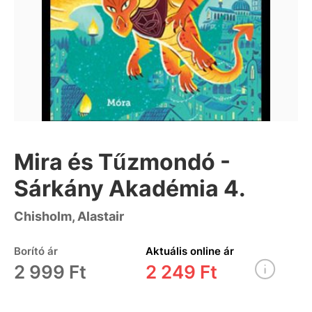
Mira és Tűzmondó -
Sárkány Akadémia 4.
Chisholm, Alastair
Borító ár
Aktuális online ár
2 999 Ft
2 249 Ft