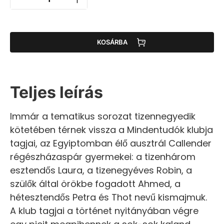
KOSÁRBA
Teljes leírás
Immár a tematikus sorozat tizennegyedik
kötetében térnek vissza a Mindentudók klubja
tagjai, az Egyiptomban élő ausztrál Callender
régészházaspár gyermekei: a tizenhárom
esztendős Laura, a tizenegyéves Robin, a
szülők által örökbe fogadott Ahmed, a
hétesztendős Petra és Thot nevű kismajmuk.
A klub tagjai a történet nyitányában végre