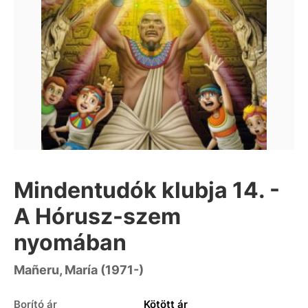
Mindentudók klubja 14. -
A Hórusz-szem
nyomában
Mañeru, María (1971-)
Borító ár
Kötött ár