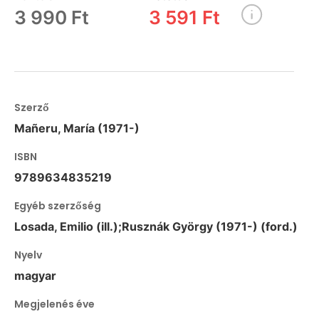
3 990 Ft
3 591 Ft
Szerző
Mañeru, María (1971-)
ISBN
9789634835219
Egyéb szerzőség
Losada, Emilio (ill.);Rusznák György (1971-) (ford.)
Nyelv
magyar
Megjelenés éve