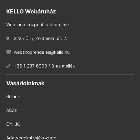
KELLO Webáruház
Webshop központi raktár címe
2225 Üllő, Zöldmező út. 2.
webshoprendeles@kello.hu
+36 1 237 6900 / 3-as mellék
Vásárlóinknak
Rólunk
ÁSZF
GY.I.K.
Adatvédelmi tájékoztató