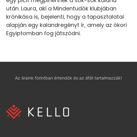
egy picit megpihennek a sok-sok kaland
után. Laura, aki a Mindentudók klubjában
krónikása is, bejelenti, hogy a tapasztalatai
alapján egy kalandregényt ír, amely az ókori
Egyiptomban fog játszódni.
Az áraink forintban értendők és az áfát tartalmazzák!