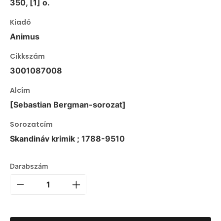
350, [1] o.
Kiadó
Animus
Cikkszám
3001087008
Alcím
[Sebastian Bergman-sorozat]
Sorozatcím
Skandináv krimik ; 1788-9510
Darabszám