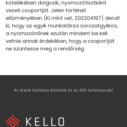
kötelékében dolgozik, nyomozótisztként
vezeti csoportját. Jelen történet
előzményében (Ki mint vet, 202204197) derült
ki, hogy az egyik munkatársa sorozatgyilkos,
a nyomozónőnek ezután mindent be kell
vetnie annak érdekében, hogy a csoportját
ne szüntesse meg a rendőrség.
Az áraink forintban értendők és az áfát tartalmazzák!