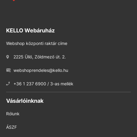
KELLO Webáruház
Webshop központi raktár címe
2225 Üllő, Zöldmező út. 2.
webshoprendeles@kello.hu
+36 1 237 6900 / 3-as mellék
Vásárlóinknak
Rólunk
ÁSZF