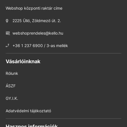
Webshop központi raktár címe
2225 Üllő, Zöldmező út. 2.
webshoprendeles@kello.hu
+36 1 237 6900 / 3-as mellék
Vásárlóinknak
Rólunk
ÁSZF
GY.I.K.
Adatvédelmi tájékoztató
Hasznos információk