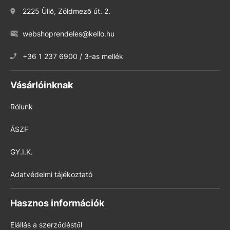
2225 Üllő, Zöldmező út. 2.
webshoprendeles@kello.hu
+36 1 237 6900 / 3-as mellék
Vásárlóinknak
Rólunk
ÁSZF
GY.I.K.
Adatvédelmi tájékoztató
Hasznos információk
Elállás a szerződéstől