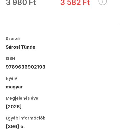
3 980 Ft
3 582 Ft
Szerző
Sárosi Tünde
ISBN
9789636902193
Nyelv
magyar
Megjelenés éve
[2026]
Egyéb információk
[396] o.