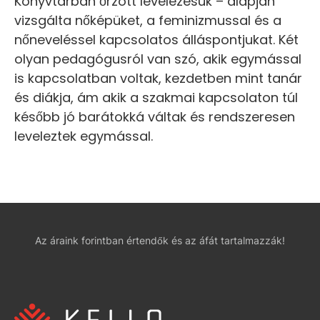
Könyvtárban őrzött levelezésük – alapján
vizsgálta nőképüket, a feminizmussal és a
nőneveléssel kapcsolatos álláspontjukat. Két
olyan pedagógusról van szó, akik egymással
is kapcsolatban voltak, kezdetben mint tanár
és diákja, ám akik a szakmai kapcsolaton túl
később jó barátokká váltak és rendszeresen
leveleztek egymással.
Az áraink forintban értendők és az áfát tartalmazzák!