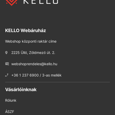
KELLO Webáruház
Webshop központi raktár címe
2225 Üllő, Zöldmező út. 2.
webshoprendeles@kello.hu
+36 1 237 6900 / 3-as mellék
Vásárlóinknak
Rólunk
ÁSZF