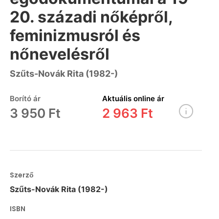
20. századi nőképről,
feminizmusról és
nőnevelésről
Szűts-Novák Rita (1982-)
Borító ár
Aktuális online ár
3 950 Ft
2 963 Ft
Szerző
Szűts-Novák Rita (1982-)
ISBN