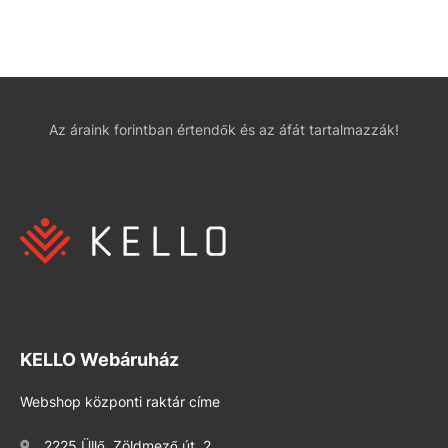
Az áraink forintban értendők és az áfát tartalmazzák!
KELLO Webáruház
Webshop központi raktár címe
2225 Üllő, Zöldmező út. 2.