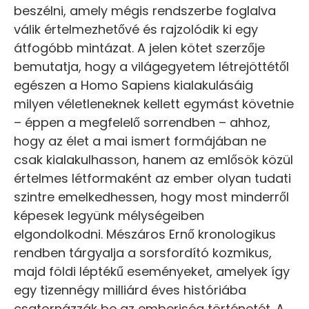
beszélni, amely mégis rendszerbe foglalva
válik értelmezhetővé és rajzolódik ki egy
átfogóbb mintázat. A jelen kötet szerzője
bemutatja, hogy a világegyetem létrejöttétől
egészen a Homo Sapiens kialakulásáig
milyen véletleneknek kellett egymást követnie
– éppen a megfelelő sorrendben – ahhoz,
hogy az élet a mai ismert formájában ne
csak kialakulhasson, hanem az emlősök közül
értelmes létformaként az ember olyan tudati
szintre emelkedhessen, hogy most minderről
képesek legyünk mélységeiben
elgondolkodni. Mészáros Ernő kronologikus
rendben tárgyalja a sorsfordító kozmikus,
majd földi léptékű eseményeket, amelyek így
egy tizennégy milliárd éves históriába
csatornázzák be az emberiség történetét. A