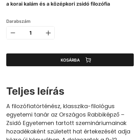
a korai kalám és a középkori zsidó filozófia
Darabszám
KOSÁRBA
Teljes leírás
A filozófiatörténész, klasszika-filológus
egyetemi tanár az Országos Rabbiképző –
Zsidó Egyetemen tartott szemináriumainak
hozadékaként született hat értekezését adja
közre új könyvében. A dolgozatok a 9-12.