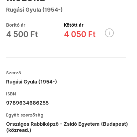
Rugási Gyula (1954-)
Borító ár
Kötött ár
4 500 Ft
4 050 Ft
Szerző
Rugási Gyula (1954-)
ISBN
9789634686255
Egyéb szerzőség
Országos Rabbiképző - Zsidó Egyetem (Budapest)
(közread.)