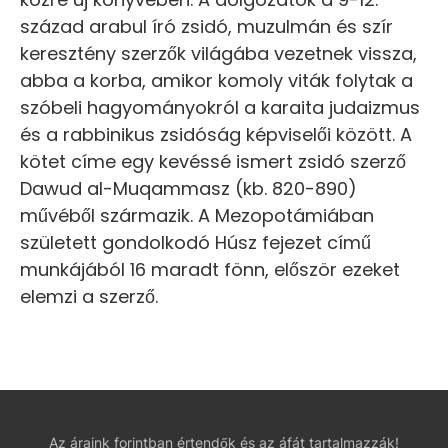
század arabul író zsidó, muzulmán és szír
keresztény szerzők világába vezetnek vissza,
abba a korba, amikor komoly viták folytak a
szóbeli hagyományokról a karaita judaizmus
és a rabbinikus zsidóság képviselői között. A
kötet címe egy kevéssé ismert zsidó szerző
Dawud al-Muqammasz (kb. 820-890)
művéből származik. A Mezopotámiában
született gondolkodó Húsz fejezet című
munkájából 16 maradt fönn, először ezeket
elemzi a szerző.
Az áraink forintban értendők és az áfát tartalmazzák!