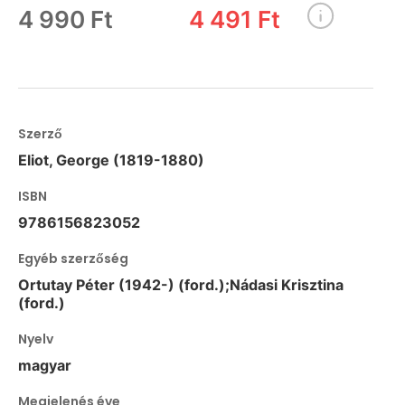
4 990 Ft
4 491 Ft
Szerző
Eliot, George (1819-1880)
ISBN
9786156823052
Egyéb szerzőség
Ortutay Péter (1942-) (ford.);Nádasi Krisztina
(ford.)
Nyelv
magyar
Megjelenés éve