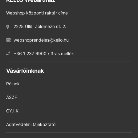
Webshop központi raktár címe
2225 Üllő, Zöldmező út. 2.
webshoprendeles@kello.hu
+36 1 237 6900 / 3-as mellék
Vásárlóinknak
Rólunk
ÁSZF
GY.I.K.
Adatvédelmi tájékoztató