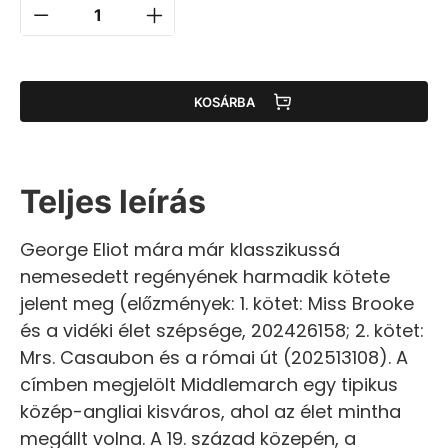
KOSÁRBA
Teljes leírás
George Eliot mára már klasszikussá
nemesedett regényének harmadik kötete
jelent meg (előzmények: 1. kötet: Miss Brooke
és a vidéki élet szépsége, 202426158; 2. kötet:
Mrs. Casaubon és a római út (202513108). A
címben megjelölt Middlemarch egy tipikus
közép-angliai kisváros, ahol az élet mintha
megállt volna. A 19. század közepén, a