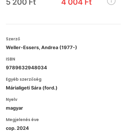
5 200 Ft
4 004 Ft
Szerző
Weller-Essers, Andrea (1977-)
ISBN
9789632948034
Egyéb szerzőség
Márialigeti Sára (ford.)
Nyelv
magyar
Megjelenés éve
cop. 2024