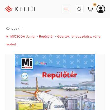
BEJELENTKEZÉS
0
Könyvek
Mi MICSODA Junior - Repülőtér - Gyertek felfedezőútra, vár a
reptér!