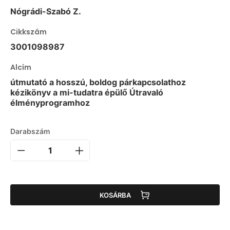
Nógrádi-Szabó Z.
Cikkszám
3001098987
Alcím
útmutató a hosszú, boldog párkapcsolathoz
kézikönyv a mi-tudatra épülő Útravaló
élményprogramhoz
Darabszám
KOSÁRBA