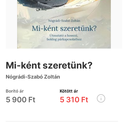
Mi-ként szeretünk?
Nógrádi-Szabó Zoltán
Borító ár
Kötött ár
5 900 Ft
5 310 Ft