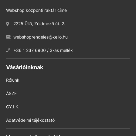
Webshop központi raktár címe
2225 Üllő, Zöldmező út. 2.
webshoprendeles@kello.hu
+36 1 237 6900 / 3-as mellék
Vásárlóinknak
Rólunk
ÁSZF
GY.I.K.
Adatvédelmi tájékoztató