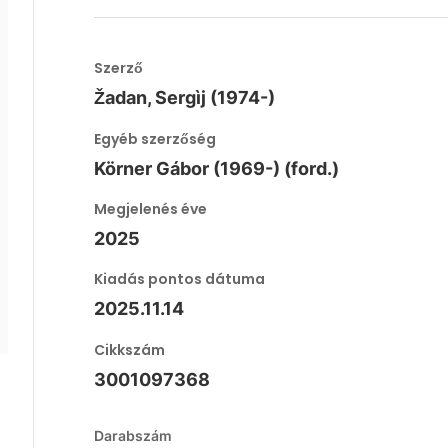
Szerző
Žadan, Sergìj (1974-)
Egyéb szerzőség
Körner Gábor (1969-) (ford.)
Megjelenés éve
2025
Kiadás pontos dátuma
2025.11.14
Cikkszám
3001097368
Darabszám