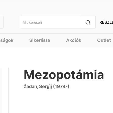
RÉSZL
nságok
Sikerlista
Akciók
Outlet
Mezopotámia
Žadan, Sergìj (1974-)