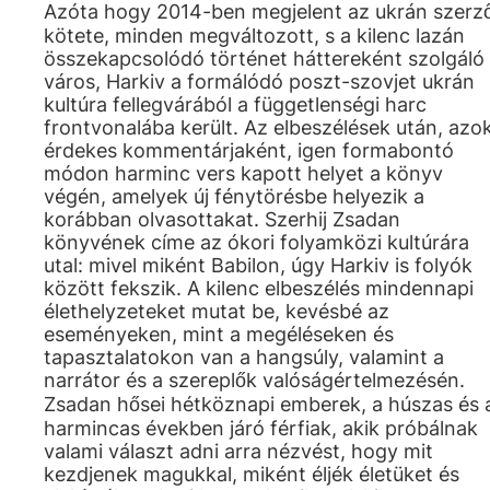
Azóta hogy 2014-ben megjelent az ukrán szerz
kötete, minden megváltozott, s a kilenc lazán
összekapcsolódó történet háttereként szolgáló
város, Harkiv a formálódó poszt-szovjet ukrán
kultúra fellegvárából a függetlenségi harc
frontvonalába került. Az elbeszélések után, azo
érdekes kommentárjaként, igen formabontó
módon harminc vers kapott helyet a könyv
végén, amelyek új fénytörésbe helyezik a
korábban olvasottakat. Szerhij Zsadan
könyvének címe az ókori folyamközi kultúrára
utal: mivel miként Babilon, úgy Harkiv is folyók
között fekszik. A kilenc elbeszélés mindennapi
élethelyzeteket mutat be, kevésbé az
eseményeken, mint a megéléseken és
tapasztalatokon van a hangsúly, valamint a
narrátor és a szereplők valóságértelmezésén.
Zsadan hősei hétköznapi emberek, a húszas és 
harmincas években járó férfiak, akik próbálnak
valami választ adni arra nézvést, hogy mit
kezdjenek magukkal, miként éljék életüket és