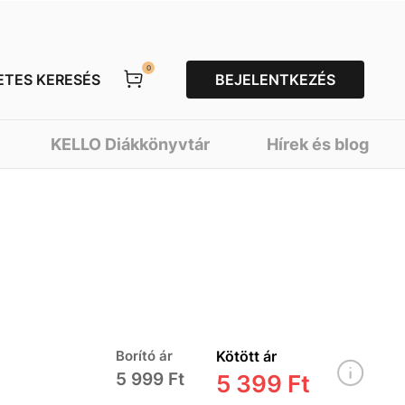
0
ETES KERESÉS
BEJELENTKEZÉS
KELLO Diákkönyvtár
Hírek és blog
Borító ár
Kötött ár
5 999 Ft
5 399 Ft