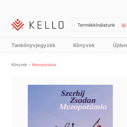
Termékkínálatunk
Tankönyvjegyzék
Könyvek
Újdo
Könyvek
Mezopotámia