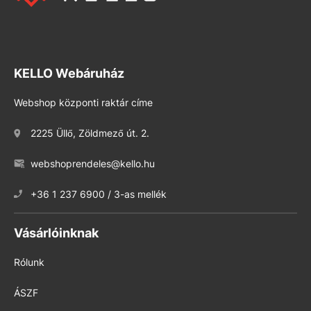
KELLO Webáruház
Webshop központi raktár címe
2225 Üllő, Zöldmező út. 2.
webshoprendeles@kello.hu
+36 1 237 6900 / 3-as mellék
Vásárlóinknak
Rólunk
ÁSZF