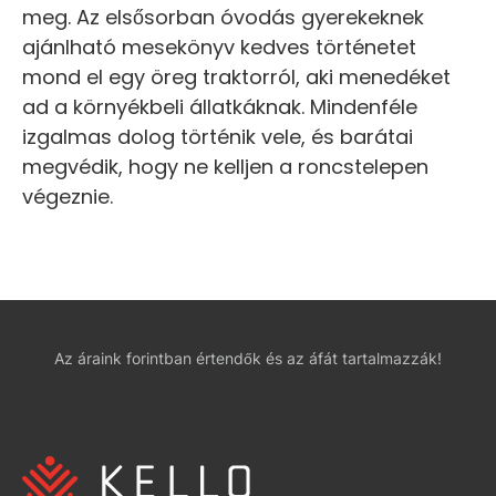
meg. Az elsősorban óvodás gyerekeknek
ajánlható mesekönyv kedves történetet
mond el egy öreg traktorról, aki menedéket
ad a környékbeli állatkáknak. Mindenféle
izgalmas dolog történik vele, és barátai
megvédik, hogy ne kelljen a roncstelepen
végeznie.
Az áraink forintban értendők és az áfát tartalmazzák!