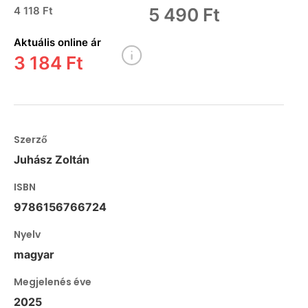
4 118 Ft
5 490 Ft
Aktuális online ár
3 184 Ft
Szerző
Juhász Zoltán
ISBN
9786156766724
Nyelv
magyar
Megjelenés éve
2025