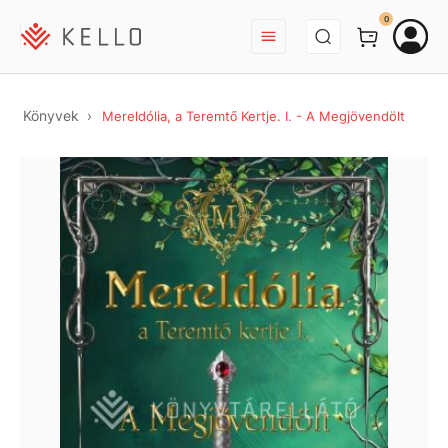
BEJELENTKEZÉS
0
Könyvek
Mereldólia, a Teremtő Kertje. I. - A Megjövendölt