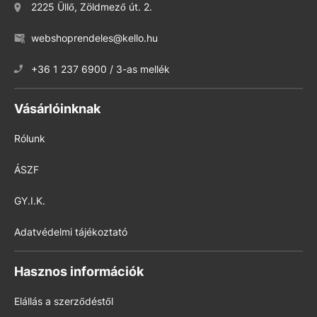
2225 Üllő, Zöldmező út. 2.
webshoprendeles@kello.hu
+36 1 237 6900 / 3-as mellék
Vásárlóinknak
Rólunk
ÁSZF
GY.I.K.
Adatvédelmi tájékoztató
Hasznos információk
Elállás a szerződéstől