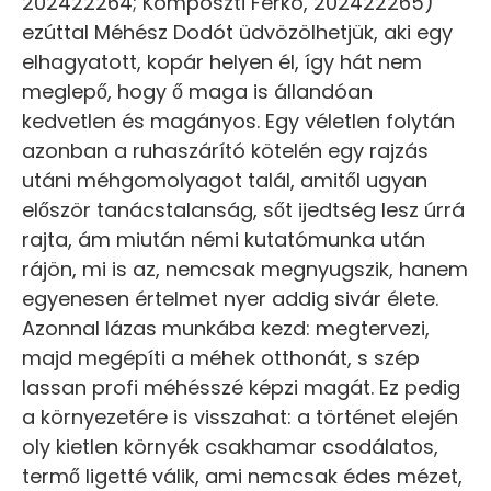
202422264; Komposzti Ferkó, 202422265)
ezúttal Méhész Dodót üdvözölhetjük, aki egy
elhagyatott, kopár helyen él, így hát nem
meglepő, hogy ő maga is állandóan
kedvetlen és magányos. Egy véletlen folytán
azonban a ruhaszárító kötelén egy rajzás
utáni méhgomolyagot talál, amitől ugyan
először tanácstalanság, sőt ijedtség lesz úrrá
rajta, ám miután némi kutatómunka után
rájön, mi is az, nemcsak megnyugszik, hanem
egyenesen értelmet nyer addig sivár élete.
Azonnal lázas munkába kezd: megtervezi,
majd megépíti a méhek otthonát, s szép
lassan profi méhésszé képzi magát. Ez pedig
a környezetére is visszahat: a történet elején
oly kietlen környék csakhamar csodálatos,
termő ligetté válik, ami nemcsak édes mézet,