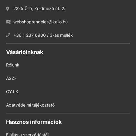
2225 Üllő, Zöldmező út. 2.
webshoprendeles@kello.hu
+36 1 237 6900 / 3-as mellék
Vásárlóinknak
Rólunk
ÁSZF
GY.I.K.
Adatvédelmi tájékoztató
Hasznos információk
Elállás a szerződéstől