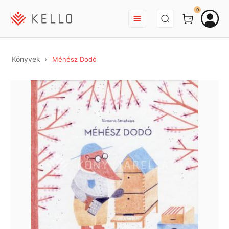
BEJELENTKEZÉS
0
Könyvek
Méhész Dodó