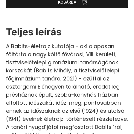
KOSÁRBA
Teljes leírás
A Babits-életrajz kutatója - aki alaposan
föltárta a nagy költő fővárosi, VIII. kerületi,
tisztviselőtelepi gimnáziumi tanárságának
korszakát (Babits Mihály, a tisztviselőtelepi
főgimnázium tanára, 2021) - ezúttal az
esztergomi Előhegyen található, eredetileg
présháznak épült, szoba-konyhás házban
eltöltött időszakát idézi meg; pontosabban
ennek az időszaknak az első (1924) és utolsó
(1941) éveinek életrajzi történéseit részletezve.
A tanári nyugdíjától megfosztott Babits írói,