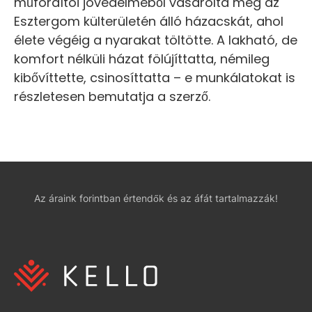
műfordítói jövedelméből vásárolta meg az
Esztergom külterületén álló házacskát, ahol
élete végéig a nyarakat töltötte. A lakható, de
komfort nélküli házat fölújíttatta, némileg
kibővíttette, csinosíttatta – e munkálatokat is
részletesen bemutatja a szerző.
Az áraink forintban értendők és az áfát tartalmazzák!