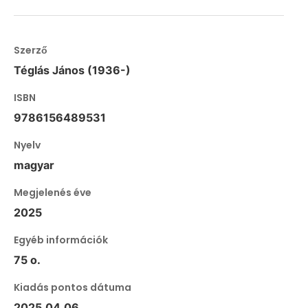
Szerző
Téglás János (1936-)
ISBN
9786156489531
Nyelv
magyar
Megjelenés éve
2025
Egyéb információk
75 o.
Kiadás pontos dátuma
2025.04.06