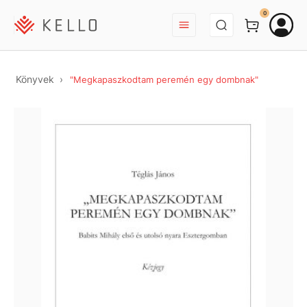
BEJELENTKEZÉS
0
Könyvek
"Megkapaszkodtam peremén egy dombnak"