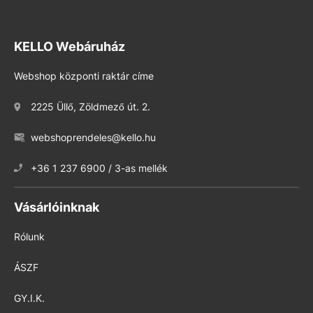
KELLO Webáruház
Webshop központi raktár címe
2225 Üllő, Zöldmező út. 2.
webshoprendeles@kello.hu
+36 1 237 6900 / 3-as mellék
Vásárlóinknak
Rólunk
ÁSZF
GY.I.K.