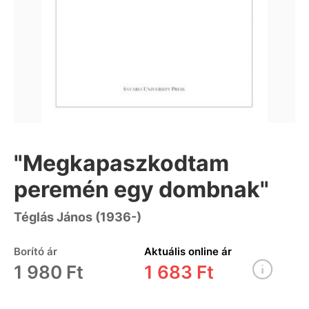
"Megkapaszkodtam
peremén egy dombnak"
Téglás János (1936-)
Borító ár
Aktuális online ár
1 980 Ft
1 683 Ft