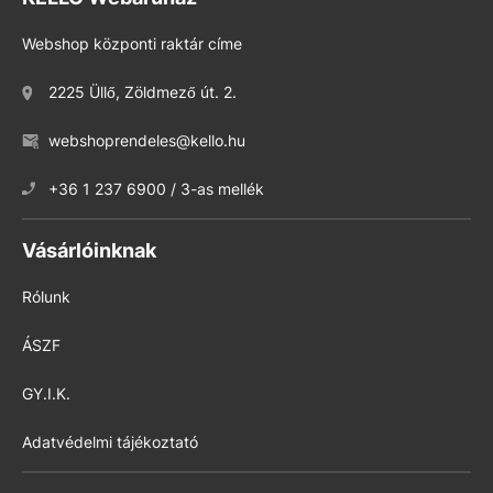
Webshop központi raktár címe
2225 Üllő, Zöldmező út. 2.
webshoprendeles@kello.hu
+36 1 237 6900 / 3-as mellék
Vásárlóinknak
Rólunk
ÁSZF
GY.I.K.
Adatvédelmi tájékoztató