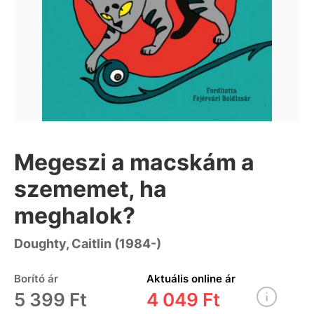
Megeszi a macskám a
szememet, ha
meghalok?
Doughty, Caitlin (1984-)
Borító ár
Aktuális online ár
5 399 Ft
4 049 Ft