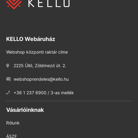
KELLO Webáruház
Webshop központi raktár címe
2225 Üllő, Zöldmező út. 2.
webshoprendeles@kello.hu
+36 1 237 6900 / 3-as mellék
Vásárlóinknak
Rólunk
ÁSZF