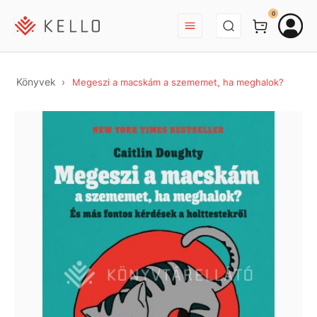
BEJELENTKEZÉS
0
Könyvek
Megeszi a macskám a szememet, ha meghalok?