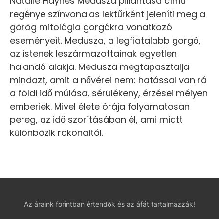
Natalie Haynes Medusza pillantása című
regénye színvonalas lektűrként jeleníti meg a
görög mitológia gorgókra vonatkozó
eseményeit. Medusza, a legfiatalabb gorgó,
az istenek leszármazottainak egyetlen
halandó alakja. Medusza megtapasztalja
mindazt, amit a nővérei nem: hatással van rá
a földi idő múlása, sérülékeny, érzései mélyen
emberiek. Mivel élete órája folyamatosan
pereg, az idő szorításában él, ami miatt
különbözik rokonaitól.
Az áraink forintban értendők és az áfát tartalmazzák!