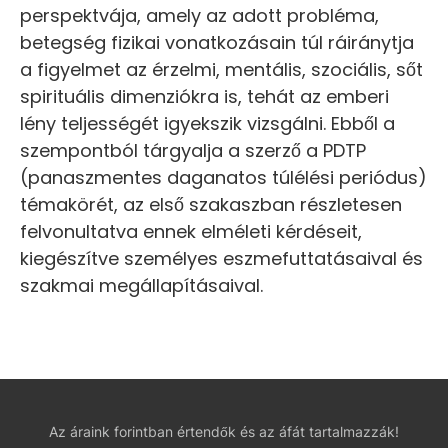
perspektvája, amely az adott probléma,
betegség fizikai vonatkozásain túl ráiránytja
a figyelmet az érzelmi, mentális, szociális, sőt
spirituális dimenziókra is, tehát az emberi
lény teljességét igyekszik vizsgálni. Ebből a
szempontból tárgyalja a szerző a PDTP
(panaszmentes daganatos túlélési periódus)
témakörét, az első szakaszban részletesen
felvonultatva ennek elméleti kérdéseit,
kiegészítve személyes eszmefuttatásaival és
szakmai megállapításaival.
Az áraink forintban értendők és az áfát tartalmazzák!