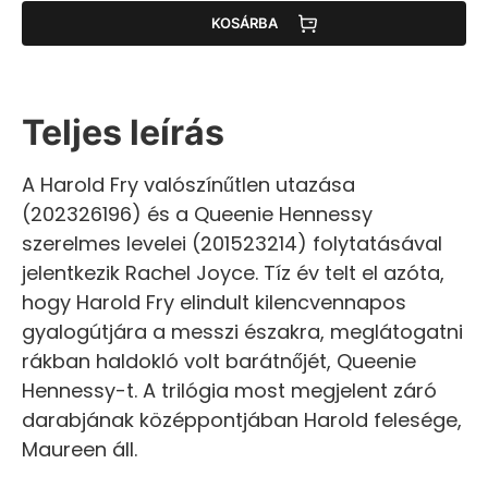
KOSÁRBA
Teljes leírás
A Harold Fry valószínűtlen utazása
(202326196) és a Queenie Hennessy
szerelmes levelei (201523214) folytatásával
jelentkezik Rachel Joyce. Tíz év telt el azóta,
hogy Harold Fry elindult kilencvennapos
gyalogútjára a messzi északra, meglátogatni
rákban haldokló volt barátnőjét, Queenie
Hennessy-t. A trilógia most megjelent záró
darabjának középpontjában Harold felesége,
Maureen áll.