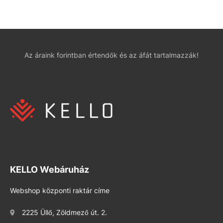
Az áraink forintban értendők és az áfát tartalmazzák!
KELLO Webáruház
Webshop központi raktár címe
2225 Üllő, Zöldmező út. 2.