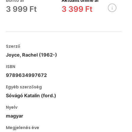
Borító ár
Aktuális online ár
3 999 Ft
3 399 Ft
Szerző
Joyce, Rachel (1962-)
ISBN
9789634997672
Egyéb szerzőség
Sóvágó Katalin (ford.)
Nyelv
magyar
Megjelenés éve