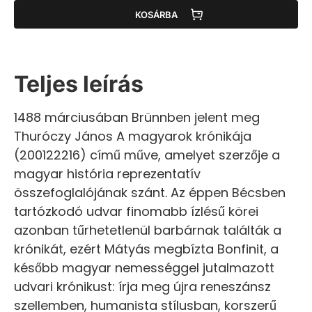
KOSÁRBA
Teljes leírás
1488 márciusában Brünnben jelent meg
Thuróczy János A magyarok krónikája
(200122216) című műve, amelyet szerzője a
magyar história reprezentatív
összefoglalójának szánt. Az éppen Bécsben
tartózkodó udvar finomabb ízlésű körei
azonban tűrhetetlenül barbárnak találták a
krónikát, ezért Mátyás megbízta Bonfinit, a
később magyar nemességgel jutalmazott
udvari krónikust: írja meg újra reneszánsz
szellemben, humanista stílusban, korszerű