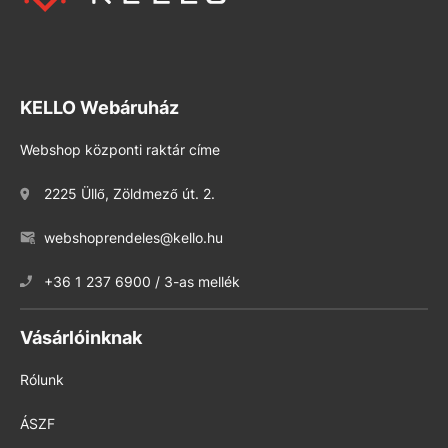
KELLO Webáruház
Webshop központi raktár címe
2225 Üllő, Zöldmező út. 2.
webshoprendeles@kello.hu
+36 1 237 6900 / 3-as mellék
Vásárlóinknak
Rólunk
ÁSZF