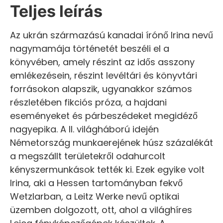
Teljes leírás
Az ukrán származású kanadai írónő Irina nevű
nagymamája történetét beszéli el a
könyvében, amely részint az idős asszony
emlékezésein, részint levéltári és könyvtári
forrásokon alapszik, ugyanakkor számos
részletében fikciós próza, a hajdani
eseményeket és párbeszédeket megidéző
nagyepika. A II. világháború idején
Németország munkaerejének húsz százalékát
a megszállt területekről odahurcolt
kényszermunkások tették ki. Ezek egyike volt
Irina, aki a Hessen tartományban fekvő
Wetzlarban, a Leitz Werke nevű optikai
üzemben dolgozott, ott, ahol a világhíres