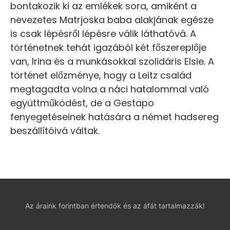
bontakozik ki az emlékek sora, amiként a
nevezetes Matrjoska baba alakjának egésze
is csak lépésről lépésre válik láthatóvá. A
történetnek tehát igazából két főszereplője
van, Irina és a munkásokkal szolidáris Elsie. A
történet előzménye, hogy a Leitz család
megtagadta volna a náci hatalommal való
együttműködést, de a Gestapo
fenyegetéseinek hatására a német hadsereg
beszállítóivá váltak.
Az áraink forintban értendők és az áfát tartalmazzák!