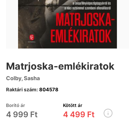
Matrjoska-emlékiratok
Colby, Sasha
Raktári szám:
804578
Borító ár
Kötött ár
4 999 Ft
4 499 Ft