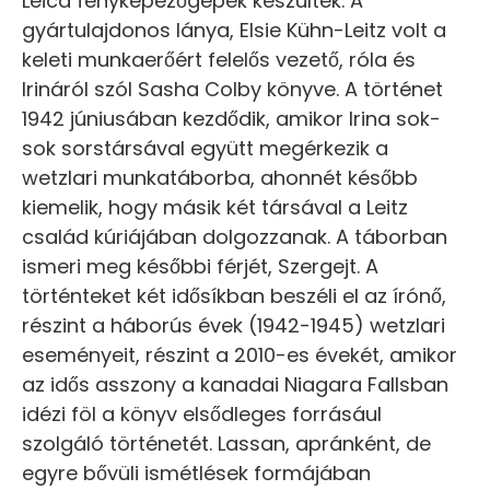
Leica fényképezőgépek készültek. A
gyártulajdonos lánya, Elsie Kühn-Leitz volt a
keleti munkaerőért felelős vezető, róla és
Irináról szól Sasha Colby könyve. A történet
1942 júniusában kezdődik, amikor Irina sok-
sok sorstársával együtt megérkezik a
wetzlari munkatáborba, ahonnét később
kiemelik, hogy másik két társával a Leitz
család kúriájában dolgozzanak. A táborban
ismeri meg későbbi férjét, Szergejt. A
történteket két idősíkban beszéli el az írónő,
részint a háborús évek (1942-1945) wetzlari
eseményeit, részint a 2010-es évekét, amikor
az idős asszony a kanadai Niagara Fallsban
idézi föl a könyv elsődleges forrásául
szolgáló történetét. Lassan, apránként, de
egyre bővüli ismétlések formájában