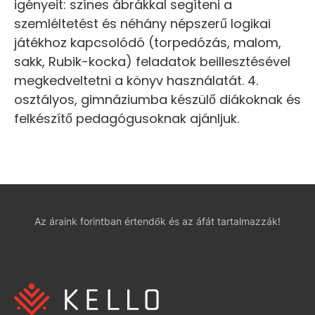
igényeit: színes ábrákkal segíteni a
szemléltetést és néhány népszerű logikai
játékhoz kapcsolódó (torpedózás, malom,
sakk, Rubik-kocka) feladatok beillesztésével
megkedveltetni a könyv használatát. 4.
osztályos, gimnáziumba készülő diákoknak és
felkészítő pedagógusoknak ajánljuk.
Az áraink forintban értendők és az áfát tartalmazzák!