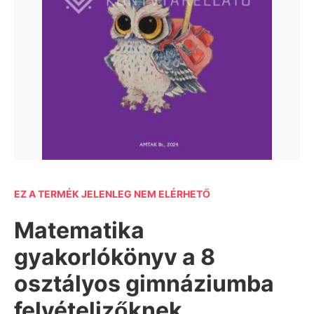
EZ A TERMÉK JELENLEG NEM ELÉRHETŐ
Matematika
gyakorlókönyv a 8
osztályos gimnáziumba
felvételizőknek