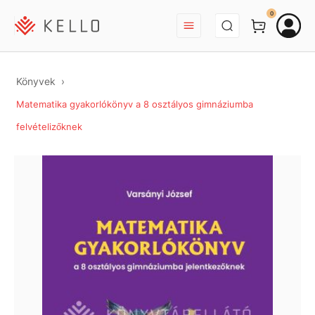
BEJELENTKEZÉS
0
Könyvek
Matematika gyakorlókönyv a 8 osztályos gimnáziumba
felvételizőknek