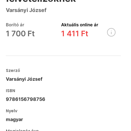
Varsányi József
Borító ár
Aktuális online ár
1 700 Ft
1 411 Ft
Szerző
Varsányi József
ISBN
9786156798756
Nyelv
magyar
Megjelenés éve