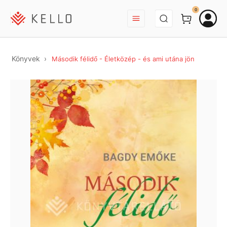
BEJELENTKEZÉS
0
Könyvek
Második félidő - Életközép - és ami utána jön