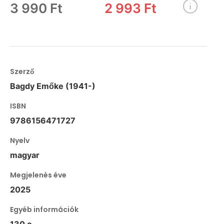
3 990 Ft
2 993 Ft
Szerző
Bagdy Emőke (1941-)
ISBN
9786156471727
Nyelv
magyar
Megjelenés éve
2025
Egyéb információk
130 o.