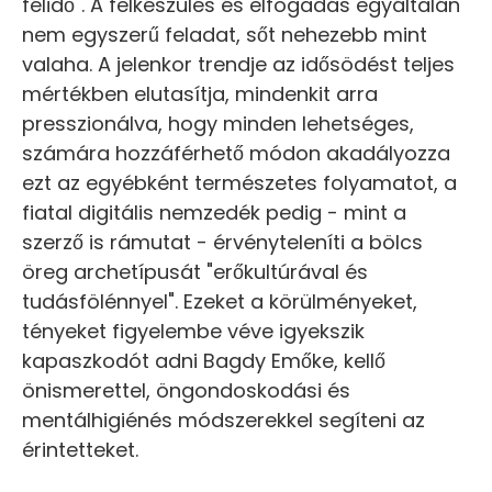
félidő". A felkészülés és elfogadás egyáltalán
nem egyszerű feladat, sőt nehezebb mint
valaha. A jelenkor trendje az idősödést teljes
mértékben elutasítja, mindenkit arra
presszionálva, hogy minden lehetséges,
számára hozzáférhető módon akadályozza
ezt az egyébként természetes folyamatot, a
fiatal digitális nemzedék pedig - mint a
szerző is rámutat - érvényteleníti a bölcs
öreg archetípusát "erőkultúrával és
tudásfölénnyel". Ezeket a körülményeket,
tényeket figyelembe véve igyekszik
kapaszkodót adni Bagdy Emőke, kellő
önismerettel, öngondoskodási és
mentálhigiénés módszerekkel segíteni az
érintetteket.