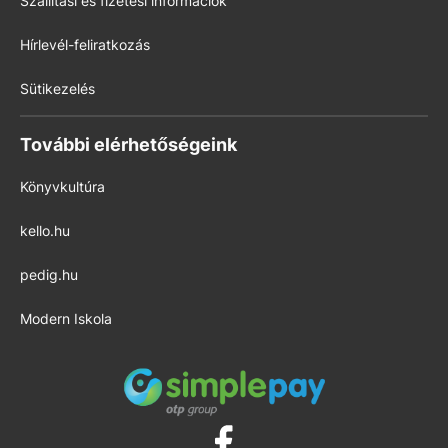
Szállítási és fizetési információk
Hírlevél-feliratkozás
Sütikezelés
További elérhetőségeink
Könyvkultúra
kello.hu
pedig.hu
Modern Iskola