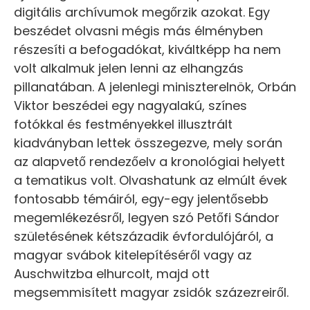
digitális archívumok megőrzik azokat. Egy
beszédet olvasni mégis más élményben
részesíti a befogadókat, kiváltképp ha nem
volt alkalmuk jelen lenni az elhangzás
pillanatában. A jelenlegi miniszterelnök, Orbán
Viktor beszédei egy nagyalakú, színes
fotókkal és festményekkel illusztrált
kiadványban lettek összegezve, mely során
az alapvető rendezőelv a kronológiai helyett
a tematikus volt. Olvashatunk az elmúlt évek
fontosabb témáiról, egy-egy jelentősebb
megemlékezésről, legyen szó Petőfi Sándor
születésének kétszázadik évfordulójáról, a
magyar svábok kitelepítéséről vagy az
Auschwitzba elhurcolt, majd ott
megsemmisített magyar zsidók százezreiről.