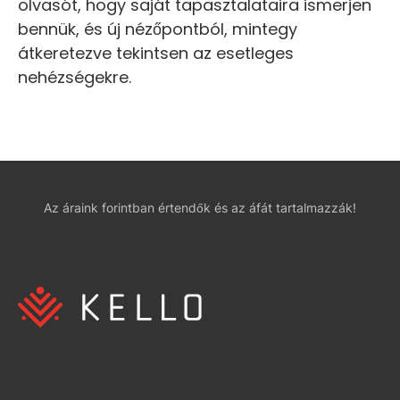
olvasót, hogy saját tapasztalataira ismerjen
bennük, és új nézőpontból, mintegy
átkeretezve tekintsen az esetleges
nehézségekre.
Az áraink forintban értendők és az áfát tartalmazzák!