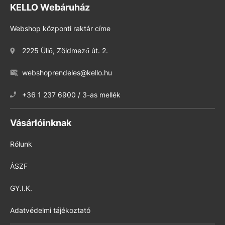
KELLO Webáruház
Webshop központi raktár címe
2225 Üllő, Zöldmező út. 2.
webshoprendeles@kello.hu
+36 1 237 6900 / 3-as mellék
Vásárlóinknak
Rólunk
ÁSZF
GY.I.K.
Adatvédelmi tájékoztató