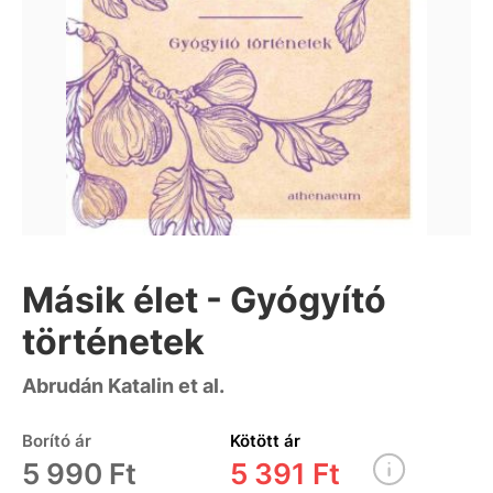
Másik élet - Gyógyító
történetek
Abrudán Katalin et al.
Borító ár
Kötött ár
5 990 Ft
5 391 Ft