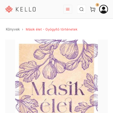
BEJELENTKEZÉS
0
Könyvek
Másik élet - Gyógyító történetek