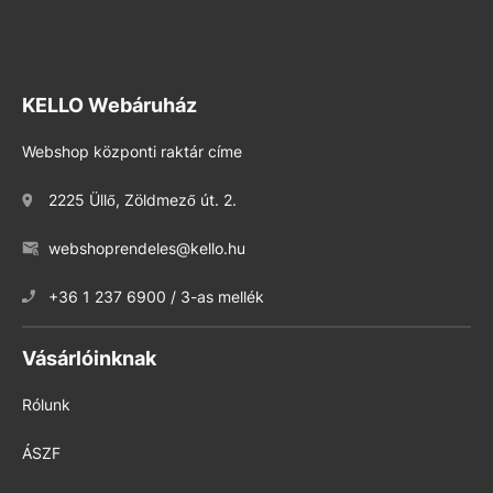
KELLO Webáruház
Webshop központi raktár címe
2225 Üllő, Zöldmező út. 2.
webshoprendeles@kello.hu
+36 1 237 6900 / 3-as mellék
Vásárlóinknak
Rólunk
ÁSZF