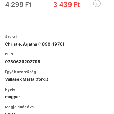
4 299 Ft
3 439 Ft
Szerző
Christie, Agatha (1890-1976)
ISBN
9789636202798
Egyéb szerzőség
Vallasek Márta (ford.)
Nyelv
magyar
Megjelenés éve