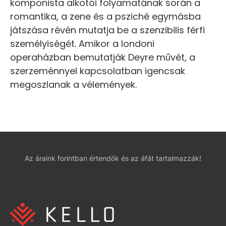
komponista alkotói folyamatának során a
romantika, a zene és a psziché egymásba
játszása révén mutatja be a szenzibilis férfi
személyiségét. Amikor a londoni
operaházban bemutatják Deyre művét, a
szerzeménnyel kapcsolatban igencsak
megoszlanak a vélemények.
Az áraink forintban értendők és az áfát tartalmazzák!