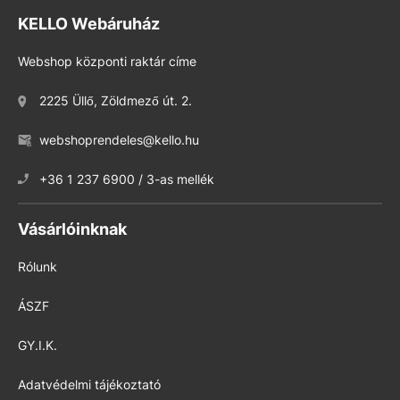
KELLO Webáruház
Webshop központi raktár címe
2225 Üllő, Zöldmező út. 2.
webshoprendeles@kello.hu
+36 1 237 6900 / 3-as mellék
Vásárlóinknak
Rólunk
ÁSZF
GY.I.K.
Adatvédelmi tájékoztató