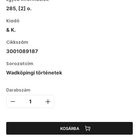
285, [2] o.
Kiadó
& K.
Cikkszám
3001089187
Sorozatcím
Wadköpingi történetek
Darabszám
KOSÁRBA