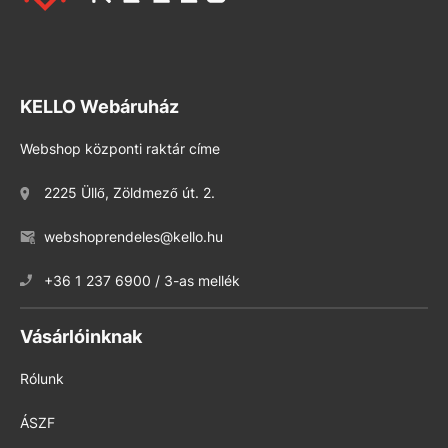
KELLO Webáruház
Webshop központi raktár címe
2225 Üllő, Zöldmező út. 2.
webshoprendeles@kello.hu
+36 1 237 6900 / 3-as mellék
Vásárlóinknak
Rólunk
ÁSZF