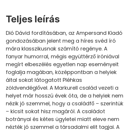
Teljes leírás
Dió Dávid fordításában, az Ampersand Kiadó
gondozásában jelent meg a híres svéd író
mára klasszikusnak számító regénye. A
fanyar humorral, mégis együttérző iróniával
megírt elbeszélés egyetlen nap eseményeit
foglalja magában, középpontban a helyiek
által sokat látogatott Pléhkas
zöldvendéglővel. A Markurell család vezeti a
helyet már hosszú évek óta, de a helyiek nem
nézik jó szemmel, hogy a családfő – szerintük
– kicsit sokat hisz magáról. A családot
botrányai és kétes ügyletei miatt eleve nem
nézték jó szemmel a társadalmi elit tagjai. A