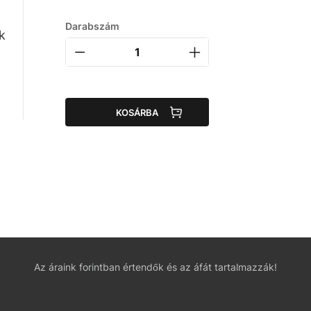
Darabszám
k
KOSÁRBA
Az áraink forintban értendők és az áfát tartalmazzák!