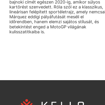
bajnoki címét egészen 2020-ig, amikor súlyos
kartörést szenvedett. Róla szól ez a klasszikus,
lineárisan felépített sportéletrajz, amely nemcsa
Márquez eddigi pályáfutását meséli el
időrendben, hanem elemzi sajátos stílusát, és
betekintést enged a MotoGP világának
kulisszatitkaiba is.