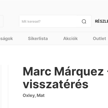
RÉSZL
nságok
Sikerlista
Akciók
Outlet
Marc Márquez 
visszatérés
Oxley, Mat