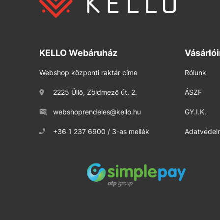
KELLO Webáruház
Vásárló
Webshop központi raktár címe
Rólunk
2225 Üllő, Zöldmező út. 2.
ÁSZF
webshoprendeles@kello.hu
GY.I.K.
+36 1 237 6900 / 3-as mellék
Adatvédelm