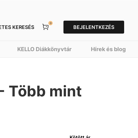
0
ETES KERESÉS
BEJELENTKEZÉS
KELLO Diákkönyvtár
Hírek és blog
- Több mint
Kötött ár