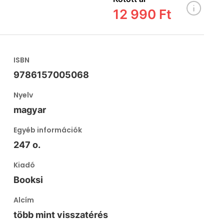
12 990 Ft
ISBN
9786157005068
Nyelv
magyar
Egyéb információk
247 o.
Kiadó
Booksi
Alcím
több mint visszatérés