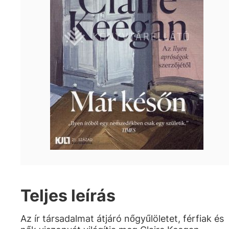
Teljes leírás
Az ír társadalmat átjáró nőgyűlöletet, férfiak és