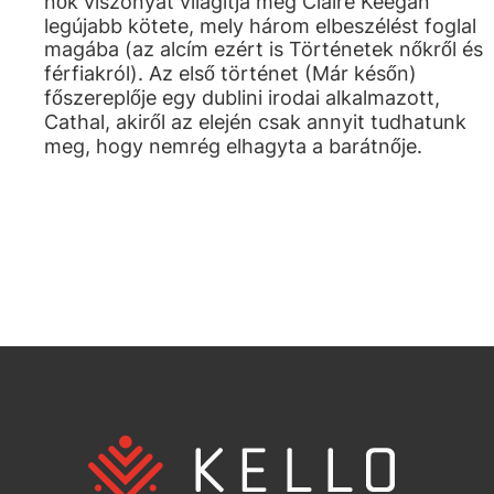
nők viszonyát világítja meg Claire Keegan
legújabb kötete, mely három elbeszélést foglal
magába (az alcím ezért is Történetek nőkről és
férfiakról). Az első történet (Már későn)
főszereplője egy dublini irodai alkalmazott,
Cathal, akiről az elején csak annyit tudhatunk
meg, hogy nemrég elhagyta a barátnője.