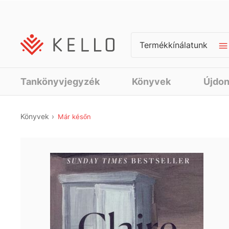
Termékkínálatunk
Tankönyvjegyzék
Könyvek
Újdo
Könyvek
Már későn