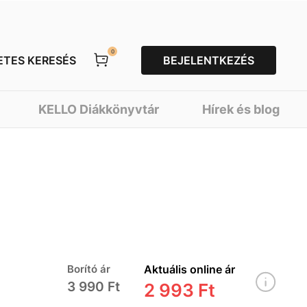
0
ETES KERESÉS
BEJELENTKEZÉS
KELLO Diákkönyvtár
Hírek és blog
Borító ár
Aktuális online ár
3 990 Ft
2 993 Ft