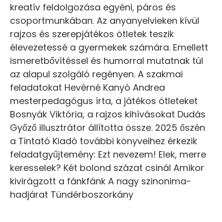
kreatív feldolgozása egyéni, páros és
csoportmunkában. Az anyanyelvieken kívül
rajzos és szerepjátékos ötletek teszik
élevezetessé a gyermekek számára. Emellett
ismeretbővítéssel és humorral mutatnak túl
az alapul szolgáló regényen. A szakmai
feladatokat Hevérné Kanyó Andrea
mesterpedagógus írta, a játékos ötleteket
Bosnyák Viktória, a rajzos kihívásokat Dudás
Győző illusztrátor állította össze. 2025 őszén
a Tintató Kiadó további könyveihez érkezik
feladatgyűjtemény: Ezt nevezem! Elek, merre
keresselek? Két bolond százat csinál Amikor
kivirágzott a fánkfánk A nagy szinonima-
hadjárat Tündérboszorkány