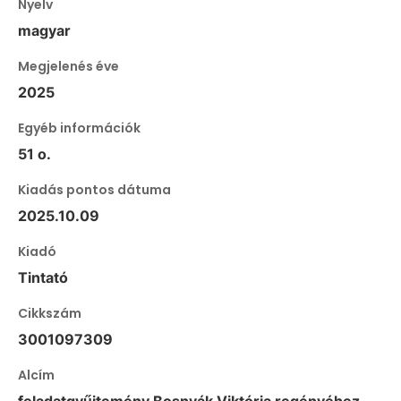
Nyelv
magyar
Megjelenés éve
2025
Egyéb információk
51 o.
Kiadás pontos dátuma
2025.10.09
Kiadó
Tintató
Cikkszám
3001097309
Alcím
feladatgyűjtemény Bosnyák Viktória regényéhez