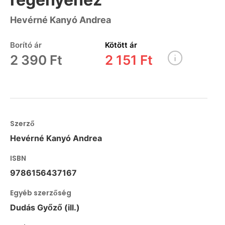
Hevérné Kanyó Andrea
Borító ár
Kötött ár
2 390 Ft
2 151 Ft
Szerző
Hevérné Kanyó Andrea
ISBN
9786156437167
Egyéb szerzőség
Dudás Győző (ill.)