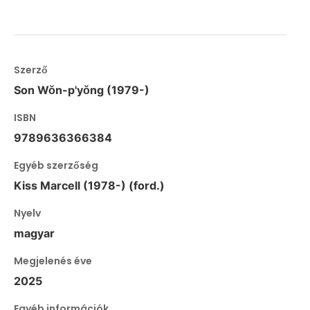
Szerző
Son Wŏn-p'yŏng (1979-)
ISBN
9789636366384
Egyéb szerzőség
Kiss Marcell (1978-) (ford.)
Nyelv
magyar
Megjelenés éve
2025
Egyéb információk