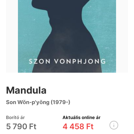
Mandula
Son Wŏn-p'yŏng (1979-)
Borító ár
Aktuális online ár
5 790 Ft
4 458 Ft