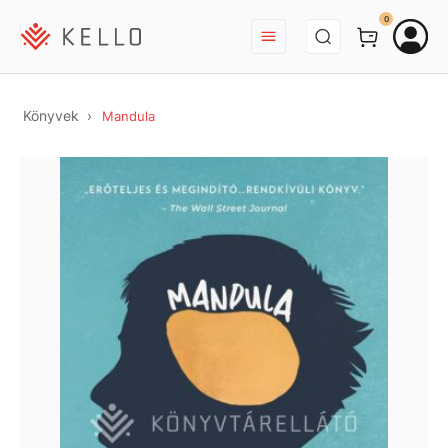
BEJELENTKEZÉS
0
Könyvek
Mandula