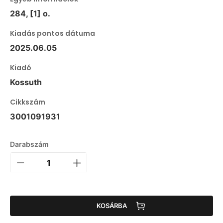
284, [1] o.
Kiadás pontos dátuma
2025.06.05
Kiadó
Kossuth
Cikkszám
3001091931
Darabszám
KOSÁRBA