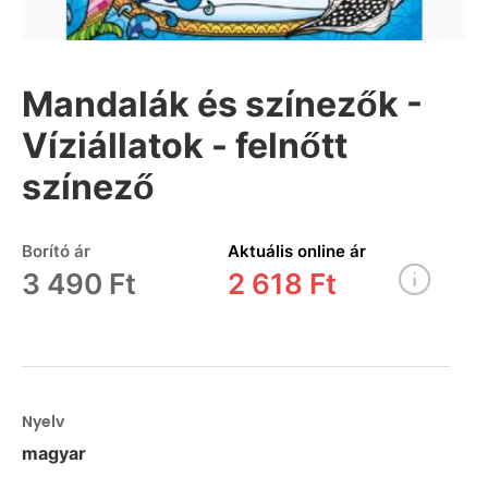
Mandalák és színezők -
Víziállatok - felnőtt
színező
Borító ár
Aktuális online ár
3 490 Ft
2 618 Ft
Nyelv
magyar