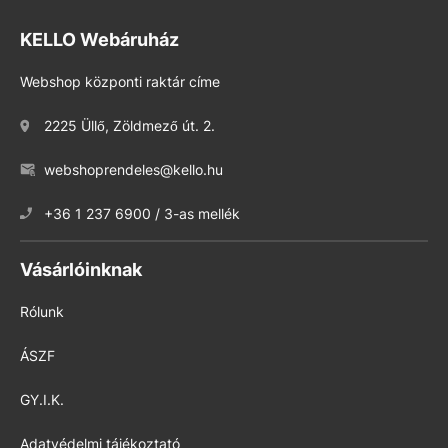
KELLO Webáruház
Webshop központi raktár címe
2225 Üllő, Zöldmező út. 2.
webshoprendeles@kello.hu
+36 1 237 6900 / 3-as mellék
Vásárlóinknak
Rólunk
ÁSZF
GY.I.K.
Adatvédelmi tájékoztató