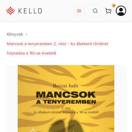
BEJELENTKEZÉS
0
Könyvek
Mancsok a tenyeremben 2. rész - Az állatkerti történet
folytatása a '80-as évekből