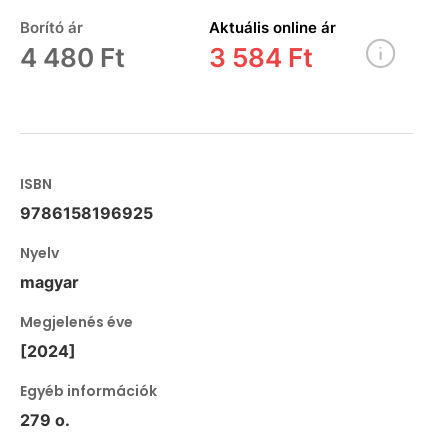
Borító ár
Aktuális online ár
4 480 Ft
3 584 Ft
ISBN
9786158196925
Nyelv
magyar
Megjelenés éve
[2024]
Egyéb információk
279 o.