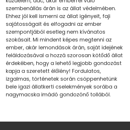
küzdelem, dac, akár emberrel való
szembenállás árán is az állat védelmében.
Ehhez jól kell ismerni az állat igényeit, faji
sajátosságait és elfogadni az ember
szempontjából esetleg nem kívánatos
szokásait. Mi mindent képes megtenni az
ember, akár lemondások árán, saját idejének
feláldozásával a hozzá szorosan kötődő állat
érdekében, hogy a lehető legjobb gondozást
kapja a szeretett élőlény! Fordulatos,
izgalmas, történetek során csöppenhetünk
bele igazi állatkerti cselekmények sorába a
nagymacska imádó gondozónő tollából.