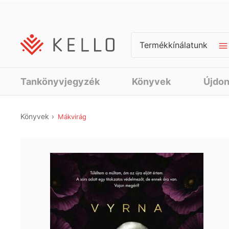
Termékkínálatunk
Tankönyvjegyzék
Könyvek
Újdo
Könyvek
Mákvirág