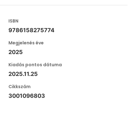
ISBN
9786158275774
Megjelenés éve
2025
Kiadás pontos dátuma
2025.11.25
Cikkszám
3001096803