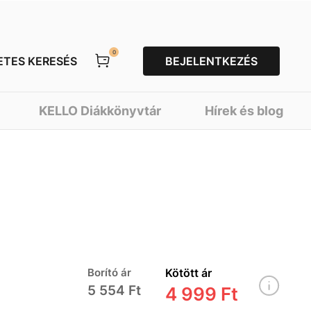
0
ETES KERESÉS
BEJELENTKEZÉS
KELLO Diákkönyvtár
Hírek és blog
Borító ár
Kötött ár
5 554 Ft
4 999 Ft