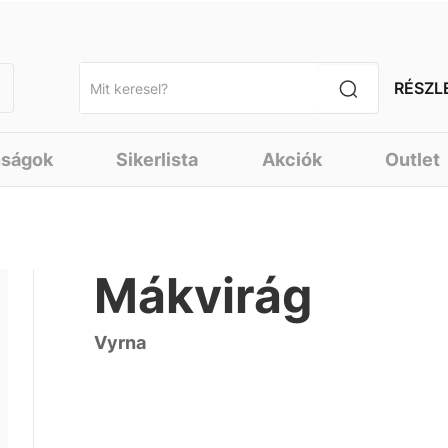
RÉSZL
nságok
Sikerlista
Akciók
Outlet
Mákvirág
Vyrna