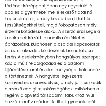
történet középpontjában egy egyedülálló
apa és a gyermekei mellé érkező fiatal nő
kapcsolata áll, amely kezdetben tiltott és
feszültségekkel teli, majd fokozatosan mély
érzelmi kötődéssé alakul. A szerző erőssége a
karakterek közötti dinamika érzékletes
ábrázolása, különösen a családi kapcsolatok
és az újrakezdés kérdésének bemutatása
terén. A cselekményben hangsúlyos szerepet
kap a múlt feldolgozása és a bizalom
újjáépítése, ami érzelmi mélységet kölcsönöz
a történetnek. A hangvétel egyszerre
könnyed és szenvedélyes, amely jól illeszkedik
a szerző eddigi munkásságához, miközben a
regény alapvető társadalmi tabukhoz nyúl
hozzá kreatív módon. A tiltott gyümölcsnél