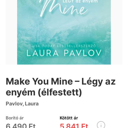
Make You Mine – Légy az
enyém (élfestett)
Pavlov, Laura
Borító ár
Kötött ár
6 490 Ft
5 841 Ft